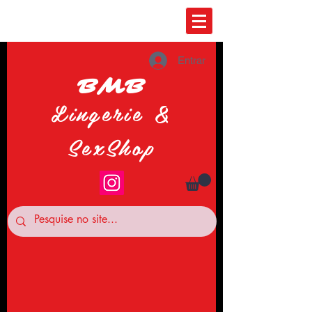
Entrar
BMB
Lingerie &
SexShop