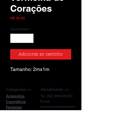
Corações
Preço
R$ 30,00
Quantidade
*
Adicionar ao carrinho
Tamanho: 2mx1m
Categorias >>
Atendimento >>
Acessórios
Tel:
(62) 994026260
Email:
Cosméticos
brunamichelebeltrami
Fantasias
n@hotmail.com
Higiene e Banho