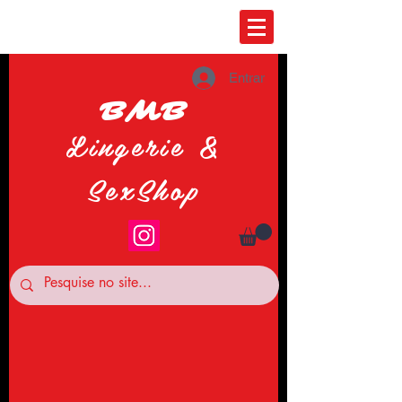
Entrar
BMB
Lingerie &
SexShop