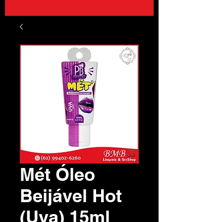
Mét Óleo
Beijável Hot
(Uva) 15ml