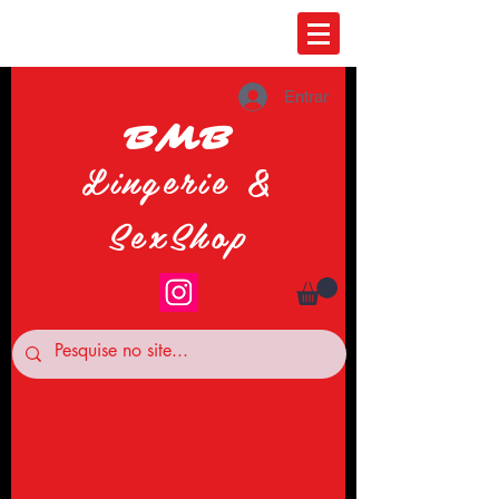
Entrar
BMB
Lingerie &
SexShop