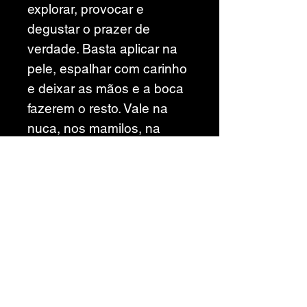
explorar, provocar e
degustar o prazer de
verdade. Basta aplicar na
pele, espalhar com carinho
e deixar as mãos e a boca
fazerem o resto. Vale na
nuca, nos mamilos, na
barriga, na virilha... Onde
tiver pele, tem jogo! E o
melhor: pode lamber sem
medo de ser feliz.
Categorias >>
Atendimento >>
Acessórios
Tel:
(62) 994026260
Email:
Cosméticos