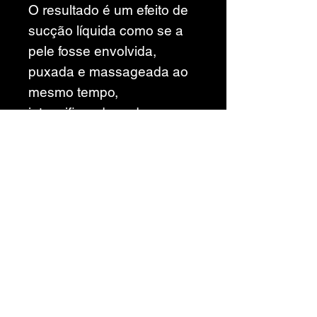
O resultado é um efeito de
sucção líquida como se a
pele fosse envolvida,
puxada e massageada ao
mesmo tempo,
intensificando cada
segundo da experiência.
Esse efeito é amplificado
pela sensação térmica
contrastante, que alterna
frescor quando aplicado e
calor suave depois da
estimulação, tornando o
prazer contínuo, vibrante e
absolutamente viciante.