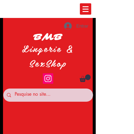
Entrar
BMB
Lingerie &
SexShop