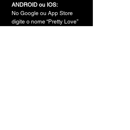
ANDROID ou IOS:
No Google ou App Store
digite o nome “Pretty Love”
na busca. Baixe o aplicativo
e autorize o funcionamento
nos ajustes ou
configurações de seu
aparelho celular. Ligue o
bluetooth e aperte a
bolinha “ligar” no vibrador,
até que a ponta
acenda.Então é só abrir o
aplicativo, ainda com o
bluetooth ligado, e apertar
“Start Searching” para que