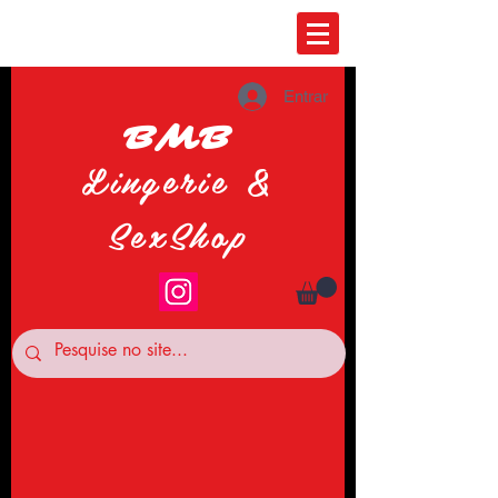
Entrar
BMB
Lingerie &
SexShop