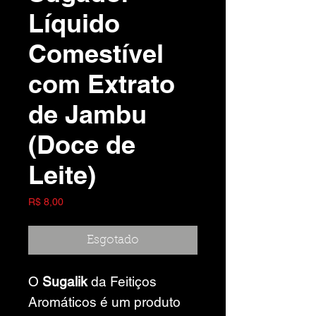
Líquido
Comestível
com Extrato
de Jambu
(Doce de
Leite)
Preço
R$ 8,00
Esgotado
O
Sugalik
da
Feitiços
Aromáticos é um produto