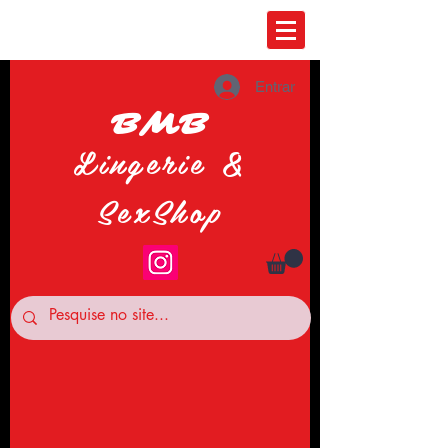
Entrar
BMB
Lingerie &
SexShop