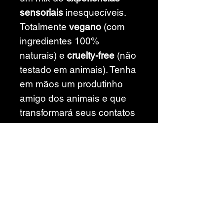
sensoriais
inesquecíveis.
Totalmente
vegano
(com
ingredientes 100%
naturais) e
cruelty-free
(não
testado em animais). Tenha
em mãos um produtinho
amigo dos animais e que
transformará seus contatos
íntimos, para potencializar
um delicioso
sexo oral
ou
até mesmo
lubrificar
ainda
mais a região íntima
durante e relação.